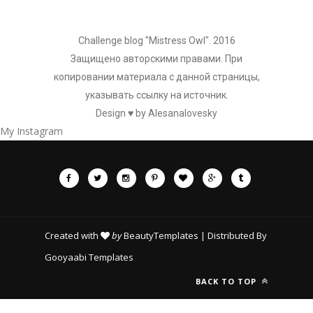
Challenge blog "Mistress Owl". 2016
Защищено авторскими правами. При
копировании материала с данной страницы,
указывать ссылку на источник.
Design ♥ by
Alesanalovesky
My Instagram
Created with
by
BeautyTemplates
| Distributed By
Gooyaabi Templates
BACK TO TOP