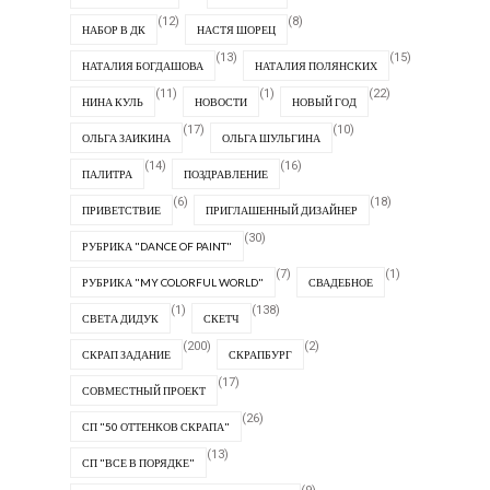
(12)
(8)
НАБОР В ДК
НАСТЯ ШОРЕЦ
(13)
(15)
НАТАЛИЯ БОГДАШОВА
НАТАЛИЯ ПОЛЯНСКИХ
(11)
(1)
(22)
НИНА КУЛЬ
НОВОСТИ
НОВЫЙ ГОД
(17)
(10)
ОЛЬГА ЗАИКИНА
ОЛЬГА ШУЛЬГИНА
(14)
(16)
ПАЛИТРА
ПОЗДРАВЛЕНИЕ
(6)
(18)
ПРИВЕТСТВИЕ
ПРИГЛАШЕННЫЙ ДИЗАЙНЕР
(30)
РУБРИКА "DANCE OF PAINT"
(7)
(1)
РУБРИКА "MY COLORFUL WORLD"
СВАДЕБНОЕ
(1)
(138)
СВЕТА ДИДУК
СКЕТЧ
(200)
(2)
СКРАП ЗАДАНИЕ
СКРАПБУРГ
(17)
СОВМЕСТНЫЙ ПРОЕКТ
(26)
СП "50 ОТТЕНКОВ СКРАПА"
(13)
СП "ВСЕ В ПОРЯДКЕ"