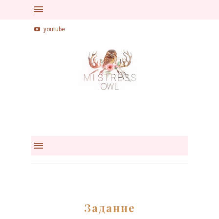
facebook
linkedin
twitter
youtube
Задание