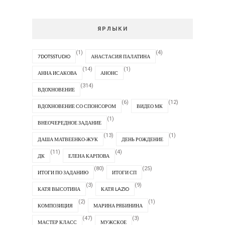
ЯРЛЫКИ
(1)
(4)
7DOTSSTUDIO
АНАСТАСИЯ ПАЛАТИНА
(14)
(1)
АННА ИСАКОВА
АНОНС
(314)
ВДОХНОВЕНИЕ
(6)
(12)
ВДОХНОВЕНИЕ СО СПОНСОРОМ
ВИДЕО МК
(1)
ВНЕОЧЕРЕДНОЕ ЗАДАНИЕ
(13)
(1)
ДАША МАТВЕЕНКО-ЖУК
ДЕНЬ РОЖДЕНИЕ
(11)
(4)
ДК
ЕЛЕНА КАРПОВА
(80)
(25)
ИТОГИ ПО ЗАДАНИЮ
ИТОГИ СП
(3)
(9)
КАТЯ ВЫСОТИНА
КАТЯ LAZIO
(2)
(1)
КОМПОЗИЦИЯ
МАРИНА РЯБИНИНА
(47)
(3)
МАСТЕР КЛАСС
МУЖСКОЕ