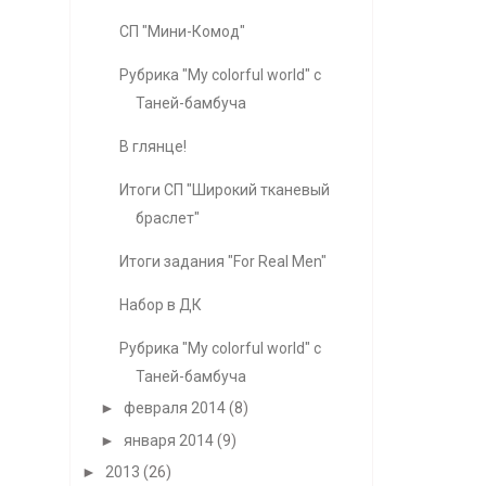
СП "Мини-Комод"
Рубрика "My colorful world" с
Таней-бамбуча
В глянце!
Итоги СП "Широкий тканевый
браслет"
Итоги задания "For Real Men"
Набор в ДК
Рубрика "My colorful world" с
Таней-бамбуча
►
февраля 2014
(8)
►
января 2014
(9)
►
2013
(26)